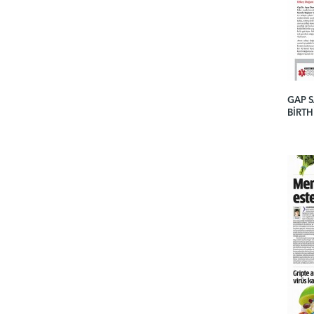
GAP S
BIRTH