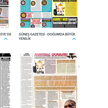
KIYE'DE
GÜNEŞ GAZETESI - DOĞUMDA BÜYÜK
YENILIK