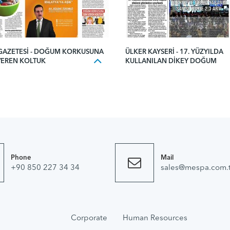
 GAZETESI - DOĞUM KORKUSUNA
ÜLKER KAYSERI - 17. YÜZYILDA
VEREN KOLTUK
KULLANILAN DIKEY DOĞUM
Phone
Mail
+90 850 227 34 34
sales@mespa.com.t
Corporate
Human Resources